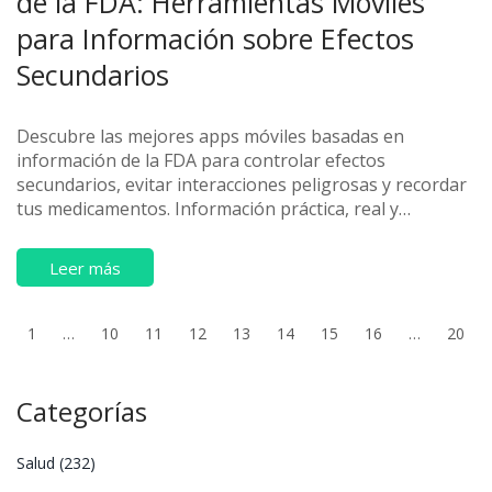
de la FDA: Herramientas Móviles
para Información sobre Efectos
Secundarios
Descubre las mejores apps móviles basadas en
información de la FDA para controlar efectos
secundarios, evitar interacciones peligrosas y recordar
tus medicamentos. Información práctica, real y
actualizada para pacientes y cuidadores.
Leer más
1
…
10
11
12
13
14
15
16
…
20
Categorías
Salud
(232)