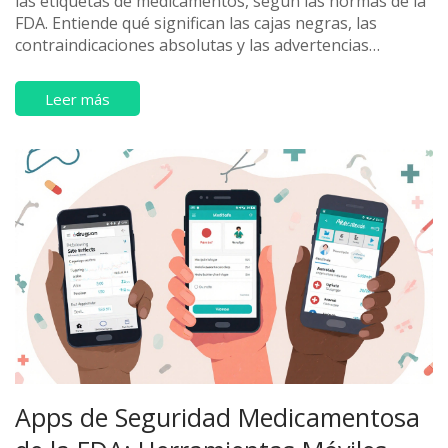
las etiquetas de medicamentos, según las normas de la
FDA. Entiende qué significan las cajas negras, las
contraindicaciones absolutas y las advertencias
relativas para tomar decisiones seguras con tus
medicamentos.
Leer más
Apps de Seguridad Medicamentosa