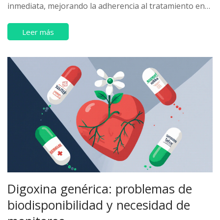
inmediata, mejorando la adherencia al tratamiento en
pacientes con diabetes tipo 2. Estudios clínicos y
experiencias reales respaldan su uso preferente en
Leer más
personas con intolerancia.
Digoxina genérica: problemas de
biodisponibilidad y necesidad de