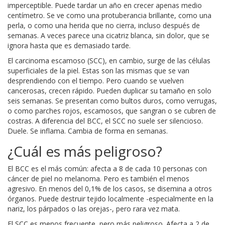
imperceptible. Puede tardar un año en crecer apenas medio
centímetro. Se ve como una protuberancia brillante, como una
perla, o como una herida que no cierra, incluso después de
semanas. A veces parece una cicatriz blanca, sin dolor, que se
ignora hasta que es demasiado tarde.
El carcinoma escamoso (SCC), en cambio, surge de las células
superficiales de la piel. Estas son las mismas que se van
desprendiendo con el tiempo. Pero cuando se vuelven
cancerosas, crecen rápido. Pueden duplicar su tamaño en solo
seis semanas. Se presentan como bultos duros, como verrugas,
o como parches rojos, escamosos, que sangran o se cubren de
costras. A diferencia del BCC, el SCC no suele ser silencioso.
Duele. Se inflama. Cambia de forma en semanas.
¿Cuál es más peligroso?
El BCC es el más común: afecta a 8 de cada 10 personas con
cáncer de piel no melanoma. Pero es también el menos
agresivo. En menos del 0,1% de los casos, se disemina a otros
órganos. Puede destruir tejido localmente -especialmente en la
nariz, los párpados o las orejas-, pero rara vez mata.
El SCC es menos frecuente, pero más peligroso. Afecta a 2 de