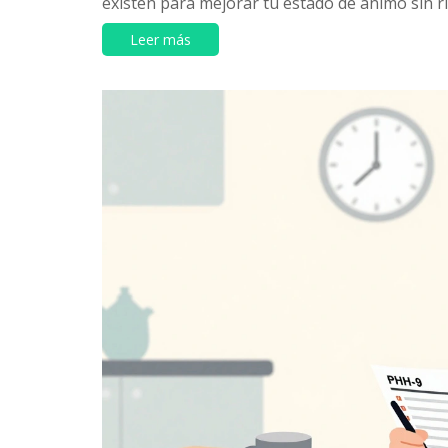
existen para mejorar tu estado de ánimo sin r
Leer más