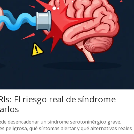
Is: El riesgo real de síndrome
arlos
ede desencadenar un síndrome serotoninérgico grave,
s peligrosa, qué síntomas alertar y qué alternativas reales