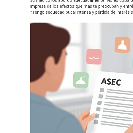
su médico los abordó adecuadamente. No es culpa tuya
impresa de los efectos que más te preocupan y entrég
"Tengo sequedad bucal intensa y pérdida de interés s