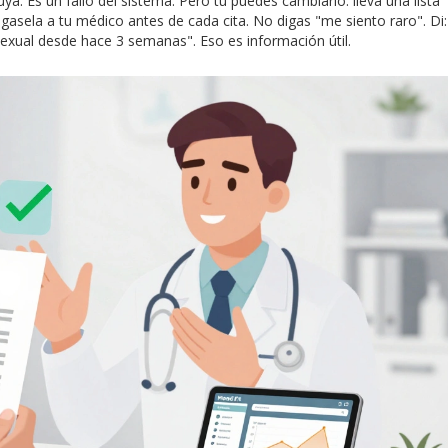
. Es un fallo del sistema. Pero tú puedes cambiarlo: lleva una lista
asela a tu médico antes de cada cita. No digas "me siento raro". Di:
exual desde hace 3 semanas". Eso es información útil.