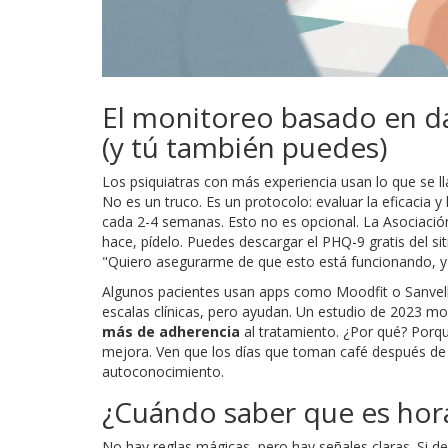
El monitoreo basado en da
(y tú también puedes)
Los psiquiatras con más experiencia usan lo que se 
No es un truco. Es un protocolo: evaluar la eficacia 
cada 2-4 semanas. Esto no es opcional. La Asociación
hace, pídelo. Puedes descargar el PHQ-9 gratis del siti
"Quiero asegurarme de que esto está funcionando, y 
Algunos pacientes usan apps como Moodfit o Sanvello
escalas clínicas, pero ayudan. Un estudio de 2023 m
más de adherencia
al tratamiento. ¿Por qué? Porq
mejora. Ven que los días que toman café después de 
autoconocimiento.
¿Cuándo saber que es hor
No hay reglas mágicas, pero hay señales claras. Si 