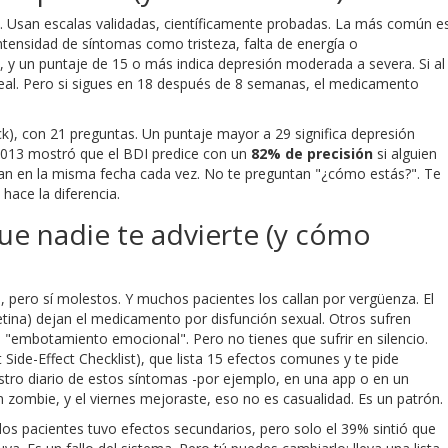
a. Usan escalas validadas, científicamente probadas. La más común e
ntensidad de síntomas como tristeza, falta de energía o
 y un puntaje de 15 o más indica depresión moderada a severa. Si al
 real. Pero si sigues en 18 después de 8 semanas, el medicamento
k), con 21 preguntas. Un puntaje mayor a 29 significa depresión
 2013 mostró que el BDI predice con un
82% de precisión
si alguien
san en la misma fecha cada vez. No te preguntan "¿cómo estás?". Te
hace la diferencia.
ue nadie te advierte (y cómo
 pero sí molestos. Y muchos pacientes los callan por vergüenza. El
tina) dejan el medicamento por disfunción sexual. Otros sufren
"embotamiento emocional". Pero no tienes que sufrir en silencio.
Side-Effect Checklist), que lista 15 efectos comunes y te pide
gistro diario de estos síntomas -por ejemplo, en una app o en un
n zombie, y el viernes mejoraste, eso no es casualidad. Es un patrón.
os pacientes tuvo efectos secundarios, pero solo el 39% sintió que