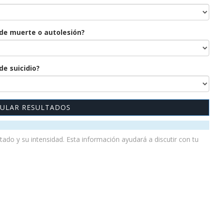
de muerte o autolesión?
e suicidio?
ULAR RESULTADOS
do y su intensidad. Esta información ayudará a discutir con tu