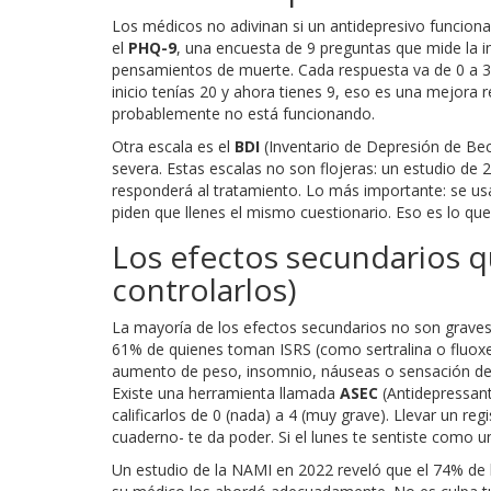
Los médicos no adivinan si un antidepresivo funcion
el
PHQ-9
, una encuesta de 9 preguntas que mide la i
pensamientos de muerte. Cada respuesta va de 0 a 3,
inicio tenías 20 y ahora tienes 9, eso es una mejora
probablemente no está funcionando.
Otra escala es el
BDI
(Inventario de Depresión de Bec
severa. Estas escalas no son flojeras: un estudio de
responderá al tratamiento. Lo más importante: se u
piden que llenes el mismo cuestionario. Eso es lo que 
Los efectos secundarios q
controlarlos)
La mayoría de los efectos secundarios no son graves,
61% de quienes toman ISRS (como sertralina o fluoxe
aumento de peso, insomnio, náuseas o sensación de 
Existe una herramienta llamada
ASEC
(Antidepressant 
calificarlos de 0 (nada) a 4 (muy grave). Llevar un re
cuaderno- te da poder. Si el lunes te sentiste como u
Un estudio de la NAMI en 2022 reveló que el 74% de l