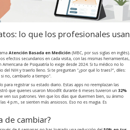
tos: lo que los profesionales usan
llama
Atención Basada en Medición
(MBC, por sus siglas en inglés).
y los efectos secundarios en cada visita, con las mismas herramientas,
 Americana de Psiquiatría lo exige desde 2024. Si tu médico no lo
o del NIH y traerlo lleno. Si te preguntan "¿por qué lo traes?", diles:
si no, cambiarlo a tiempo".
 para registrar su estado diario. Estas apps no reemplazan las
ostró que quienes usaron Moodfit durante 6 meses tuvieron un
32%
ue ven sus patrones. Ven que los días que duermen bien, su ánimo
las 4 p.m., se sienten más ansiosos. Eso no es magia. Es
a de cambiar?
después de 6 semanas no has logrado una reducción del
50% en tus