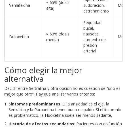
≈ 65% (dosis
Venlafaxina
sudoración,
Mod
alta)
estreñimiento
Sequedad
bucal,
≈ 63% (dosis
náuseas,
Duloxetina
Mod
media)
aumento de
presión
arterial
Cómo elegir la mejor
alternativa
Decidir entre
Sertralina
y otra opción no es cuestión de “uno es
mejor que otro”. Hay que analizar varios criterios:
Síntomas predominantes
: Si la ansiedad es el eje, la
Sertralina y la Paroxetina tienen buen respaldo. Si el insomnio
es problemático, la Fluoxetina suele ser menos sedante.
Historia de efectos secundarios
: Pacientes con disfunción