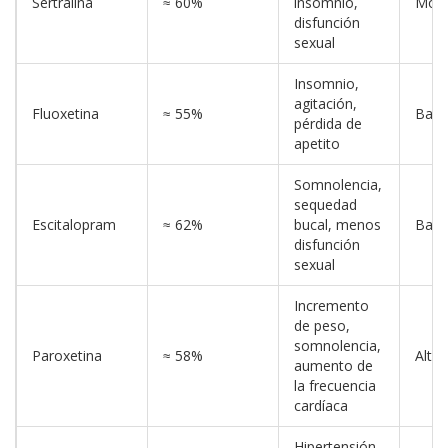
Sertralina
≈ 60%
insomnio,
Mod
disfunción
sexual
Insomnio,
agitación,
Fluoxetina
≈ 55%
Bajo
pérdida de
apetito
Somnolencia,
sequedad
Escitalopram
≈ 62%
bucal, menos
Bajo
disfunción
sexual
Incremento
de peso,
somnolencia,
Paroxetina
≈ 58%
Alto
aumento de
la frecuencia
cardíaca
Hipertensión,