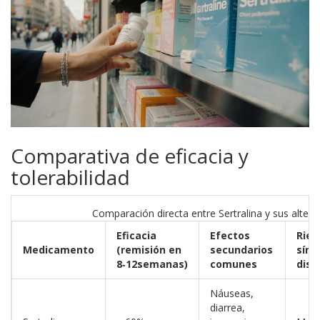
Comparativa de eficacia y
tolerabilidad
Comparación directa entre Sertralina y sus alterna
Eficacia
Efectos
Ries
Medicamento
(remisión en
secundarios
sínd
8‑12semanas)
comunes
disc
Náuseas,
diarrea,