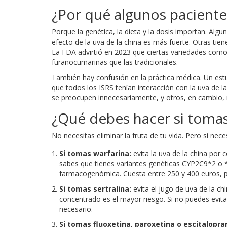
¿Por qué algunos pacient
Porque la genética, la dieta y la dosis importan. Alg
efecto de la uva de la china es más fuerte. Otras tie
La FDA advirtió en 2023 que ciertas variedades como
furanocumarinas que las tradicionales.
También hay confusión en la práctica médica. Un est
que todos los ISRS tenían interacción con la uva de la
se preocupen innecesariamente, y otros, en cambio, 
¿Qué debes hacer si tomas
No necesitas eliminar la fruta de tu vida. Pero sí neces
Si tomas warfarina:
evita la uva de la china por 
sabes que tienes variantes genéticas CYP2C9*2 o *
farmacogenómica. Cuesta entre 250 y 400 euros, pe
Si tomas sertralina:
evita el jugo de uva de la ch
concentrado es el mayor riesgo. Si no puedes evitar
necesario.
Si tomas fluoxetina, paroxetina o escitalopra