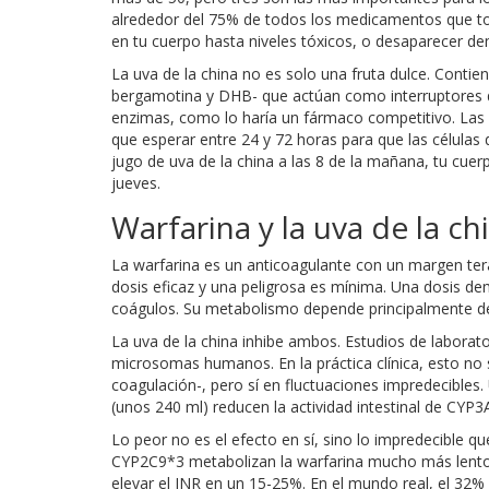
alrededor del 75% de todos los medicamentos que to
en tu cuerpo hasta niveles tóxicos, o desaparecer de
La uva de la china no es solo una fruta dulce. Cont
bergamotina y DHB- que actúan como interruptores d
enzimas, como lo haría un fármaco competitivo. Las 
que esperar entre 24 y 72 horas para que las células 
jugo de uva de la china a las 8 de la mañana, tu cue
jueves.
Warfarina y la uva de la ch
La warfarina es un anticoagulante con un margen tera
dosis eficaz y una peligrosa es mínima. Una dosis d
coágulos. Su metabolismo depende principalmente d
La uva de la china inhibe ambos. Estudios de labora
microsomas humanos. En la práctica clínica, esto no
coagulación-, pero sí en fluctuaciones impredecibles
(unos 240 ml) reducen la actividad intestinal de CYP3
Lo peor no es el efecto en sí, sino lo impredecible
CYP2C9*3 metabolizan la warfarina mucho más lento. 
elevar el INR en un 15-25%. En el mundo real, el 32%