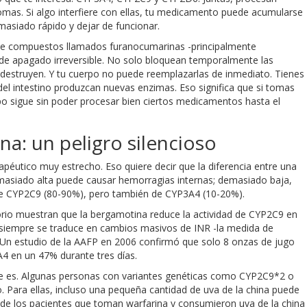
mas. Si algo interfiere con ellas, tu medicamento puede acumularse
masiado rápido y dejar de funcionar.
iene compuestos llamados furanocumarinas -principalmente
e apagado irreversible. No solo bloquean temporalmente las
destruyen. Y tu cuerpo no puede reemplazarlas de inmediato. Tienes
del intestino produzcan nuevas enzimas. Eso significa que si tomas
rpo sigue sin poder procesar bien ciertos medicamentos hasta el
ina: un peligro silencioso
péutico muy estrecho. Eso quiere decir que la diferencia entre una
emasiado alta puede causar hemorragias internas; demasiado baja,
e CYP2C9 (80-90%), pero también de CYP3A4 (10-20%).
torio muestran que la bergamotina reduce la actividad de CYP2C9 en
 siempre se traduce en cambios masivos de INR -la medida de
. Un estudio de la AAFP en 2006 confirmó que solo 8 onzas de jugo
A4 en un 47% durante tres días.
 que es. Algunas personas con variantes genéticas como CYP2C9*2 o
Para ellas, incluso una pequeña cantidad de uva de la china puede
 de los pacientes que toman warfarina y consumieron uva de la china