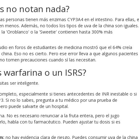
es no notan nada?
unas personas tienen más enzimas CYP3A4 en el intestino. Para ellas, e
nen menos. Además, no todos los tipos de uva de la china son iguales.
 la 'Oroblanco' o la 'Sweetie' contienen hasta 300% más
udio en foros de estudiantes de medicina mostró que el 64% creía
 china. Eso no es cierto. Pero ese error lleva a que algunos pacientes
no tomen precauciones cuando sí las necesitan.
 warfarina o un ISRS?
itas ser inteligente.
completo, especialmente si tienes antecedentes de INR inestable o si
3. Si no lo sabes, pregunta a tu médico por una prueba de
ro puede salvarte de un hospital.
ina. No es necesario renunciar a la fruta entera, pero el jugo
lo, habla con tu farmacéutico. Pueden ajustar tu dosis si es
m:
no hay evidencia clara de riesgo. Puedes consumir uva de la china