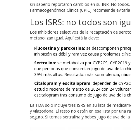
sin saberlo reportaron cambios en su INR. No todos
Farmacogenómica Clínica (CPIC) recomiende evitarla
Los ISRS: no todos son igu
Los inhibidores selectivos de la recaptación de se
metabolizan igual. Aquí está la clave:
Fluoxetina y paroxetina:
se descomponen princip
inhibición es débil y rara vez causa problemas clínic
Sertralina:
se metaboliza por CYP2C9, CYP2C19 y 
que personas que consumían jugo de uva de la china
39% más altos. Resultado: más somnolencia, náus
Citalopram y escitalopram:
dependen de CYP2C1
estudio reciente de marzo de 2024 con 24 voluntari
escitalopram tras consumo de jugo de uva de la ch
La FDA solo incluye tres ISRS en su lista de medicame
y vilazodona. El resto no están en esa lista por una ra
seguro. Si tomas sertralina y bebes jugo de uva de la