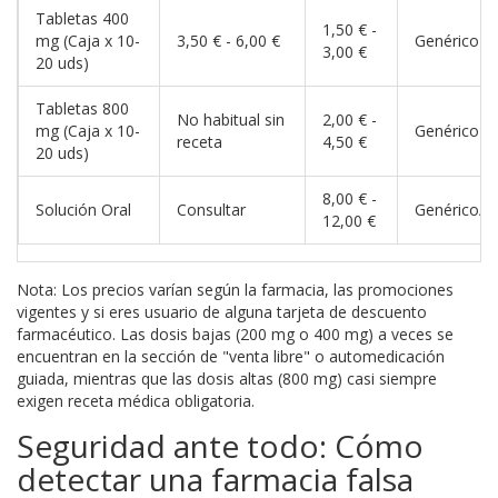
Tabletas 400
1,50 € -
mg (Caja x 10-
3,50 € - 6,00 €
Genérico
3,00 €
20 uds)
Tabletas 800
No habitual sin
2,00 € -
mg (Caja x 10-
Genérico
receta
4,50 €
20 uds)
8,00 € -
Solución Oral
Consultar
Genérico/M
12,00 €
Nota: Los precios varían según la farmacia, las promociones
vigentes y si eres usuario de alguna tarjeta de descuento
farmacéutico. Las dosis bajas (200 mg o 400 mg) a veces se
encuentran en la sección de "venta libre" o automedicación
guiada, mientras que las dosis altas (800 mg) casi siempre
exigen receta médica obligatoria.
Seguridad ante todo: Cómo
detectar una farmacia falsa