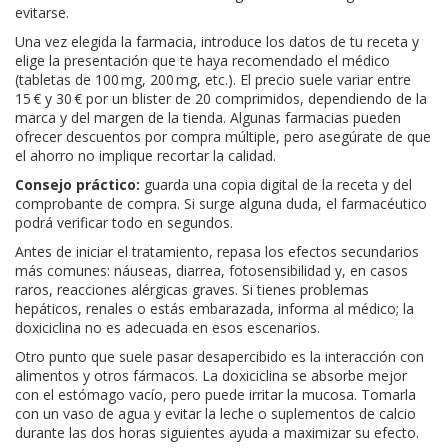
evitarse.
Una vez elegida la farmacia, introduce los datos de tu receta y
elige la presentación que te haya recomendado el médico
(tabletas de 100 mg, 200 mg, etc.). El precio suele variar entre
15 € y 30 € por un blister de 20 comprimidos, dependiendo de la
marca y del margen de la tienda. Algunas farmacias pueden
ofrecer descuentos por compra múltiple, pero asegúrate de que
el ahorro no implique recortar la calidad.
Consejo práctico:
guarda una copia digital de la receta y del
comprobante de compra. Si surge alguna duda, el farmacéutico
podrá verificar todo en segundos.
Antes de iniciar el tratamiento, repasa los efectos secundarios
más comunes: náuseas, diarrea, fotosensibilidad y, en casos
raros, reacciones alérgicas graves. Si tienes problemas
hepáticos, renales o estás embarazada, informa al médico; la
doxiciclina no es adecuada en esos escenarios.
Otro punto que suele pasar desapercibido es la interacción con
alimentos y otros fármacos. La doxiciclina se absorbe mejor
con el estómago vacío, pero puede irritar la mucosa. Tomarla
con un vaso de agua y evitar la leche o suplementos de calcio
durante las dos horas siguientes ayuda a maximizar su efecto.