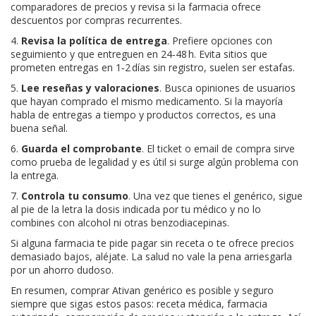
comparadores de precios y revisa si la farmacia ofrece
descuentos por compras recurrentes.
4.
Revisa la política de entrega
. Prefiere opciones con
seguimiento y que entreguen en 24‑48 h. Evita sitios que
prometen entregas en 1‑2 días sin registro, suelen ser estafas.
5.
Lee reseñas y valoraciones
. Busca opiniones de usuarios
que hayan comprado el mismo medicamento. Si la mayoría
habla de entregas a tiempo y productos correctos, es una
buena señal.
6.
Guarda el comprobante
. El ticket o email de compra sirve
como prueba de legalidad y es útil si surge algún problema con
la entrega.
7.
Controla tu consumo
. Una vez que tienes el genérico, sigue
al pie de la letra la dosis indicada por tu médico y no lo
combines con alcohol ni otras benzodiacepinas.
Si alguna farmacia te pide pagar sin receta o te ofrece precios
demasiado bajos, aléjate. La salud no vale la pena arriesgarla
por un ahorro dudoso.
En resumen, comprar Ativan genérico es posible y seguro
siempre que sigas estos pasos: receta médica, farmacia