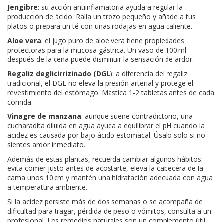
Jengibre
: su acción antiinflamatoria ayuda a regular la
producción de ácido. Ralla un trozo pequeño y añade a tus
platos o prepara un té con unas rodajas en agua caliente.
Aloe vera
: el jugo puro de aloe vera tiene propiedades
protectoras para la mucosa gástrica. Un vaso de 100 ml
después de la cena puede disminuir la sensación de ardor.
Regaliz deglicirrizinado (DGL)
: a diferencia del regaliz
tradicional, el DGL no eleva la presión arterial y protege el
revestimiento del estómago. Mastica 1‑2 tabletas antes de cada
comida.
Vinagre de manzana
: aunque suene contradictorio, una
cucharadita diluida en agua ayuda a equilibrar el pH cuando la
acidez es causada por bajo ácido estomacal. Úsalo solo si no
sientes ardor inmediato.
Además de estas plantas, recuerda cambiar algunos hábitos:
evita comer justo antes de acostarte, eleva la cabecera de la
cama unos 10 cm y mantén una hidratación adecuada con agua
a temperatura ambiente.
Si la acidez persiste más de dos semanas o se acompaña de
dificultad para tragar, pérdida de peso o vómitos, consulta a un
profesional. Los remedios naturales son un complemento útil,