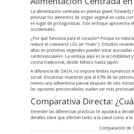
Alimentación Centrada en P
La alimentación centrada en plantas (plant-forward) 
priorizar los alimentos de origen vegetal en cada 
en lugar de protagonistas. Este enfoque aprovecha el
occidentales.
¿Por qué funciona para el corazón? Porque es natural
reducir el colesterol LDL (el "malo"). Estudios recie
altas en proteínas vegetales pueden estar asociadas
cardiovasculares. La ventaja aquí es la accesibilidad y
cocina tradicional, desde México hasta Japón.
A diferencia de DASH, no impone límites numéricos es
social. Encuestas muestran que el 67% de las person
menos una adherencia parcial después de seis meses
las opciones preconcebidas suelen ser más procesad
Comparativa Directa: ¿Cuál
Entender las diferencias prácticas te ayudará a deci
detalles clave que afectan tanto a la salud como a la 
Comparación de Di