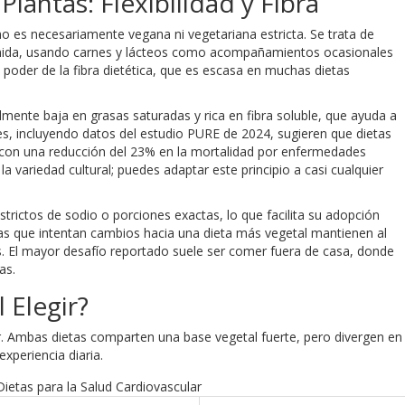
lantas: Flexibilidad y Fibra
no es necesariamente vegana ni vegetariana estricta. Se trata de
comida, usando carnes y lácteos como acompañamientos ocasionales
 poder de la fibra dietética, que es escasa en muchas dietas
mente baja en grasas saturadas y rica en fibra soluble, que ayuda a
ntes, incluyendo datos del estudio PURE de 2024, sugieren que dietas
 con una reducción del 23% en la mortalidad por enfermedades
 la variedad cultural; puedes adaptar este principio a casi cualquier
trictos de sodio o porciones exactas, lo que facilita su adopción
as que intentan cambios hacia una dieta más vegetal mantienen al
. El mayor desafío reportado suele ser comer fuera de casa, donde
as.
 Elegir?
dir. Ambas dietas comparten una base vegetal fuerte, pero divergen en
experiencia diaria.
etas para la Salud Cardiovascular