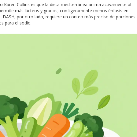
mo Karen Collins es que la dieta mediterránea anima activamente al
rmite más lácteos y granos, con ligeramente menos énfasis en
les. DASH, por otro lado, requiere un conteo más preciso de porciones
es para el sodio.