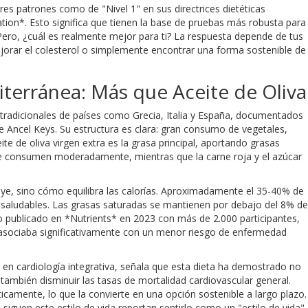
res patrones como de "Nivel 1" en sus directrices dietéticas
lation*. Esto significa que tienen la base de pruebas más robusta para
Pero, ¿cuál es realmente mejor para ti? La respuesta depende de tus
 mejorar el colesterol o simplemente encontrar una forma sostenible de
terránea: Más que Aceite de Oliva
s tradicionales de países como Grecia, Italia y España, documentados
de Ancel Keys. Su estructura es clara: gran consumo de vegetales,
ite de oliva virgen extra es la grasa principal, aportando grasas
se consumen moderadamente, mientras que la carne roja y el azúcar
luye, sino cómo equilibra las calorías. Aproximadamente el 35-40% de
n saludables. Las grasas saturadas se mantienen por debajo del 8% de
o publicado en *Nutrients* en 2023 con más de 2.000 participantes,
 asociaba significativamente con un menor riesgo de enfermedad
da en cardiología integrativa, señala que esta dieta ha demostrado no
o también disminuir las tasas de mortalidad cardiovascular general.
icamente, lo que la convierte en una opción sostenible a largo plazo.
iguen este estilo de vida reportan sentirlo como un "estilo de vida"