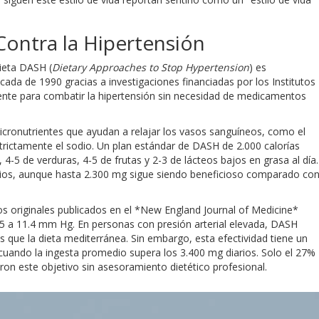
Contra la Hipertensión
 dieta DASH (
Dietary Approaches to Stop Hypertension
) es
ada de 1990 gracias a investigaciones financiadas por los Institutos
ente para combatir la hipertensión sin necesidad de medicamentos
cronutrientes que ayudan a relajar los vasos sanguíneos, como el
estrictamente el sodio. Un plan estándar de DASH de 2.000 calorías
4-5 de verduras, 4-5 de frutas y 2-3 de lácteos bajos en grasa al día.
iarios, aunque hasta 2.300 mg sigue siendo beneficioso comparado co
s originales publicados en el *New England Journal of Medicine*
.5 a 11.4 mm Hg. En personas con presión arterial elevada, DASH
que la dieta mediterránea. Sin embargo, esta efectividad tiene un
cil cuando la ingesta promedio supera los 3.400 mg diarios. Solo el 27%
ron este objetivo sin asesoramiento dietético profesional.