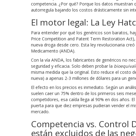
competencia. ¿Por qué? Porque los datos muestran q
autorregula bajando los costos drásticamente sin inte
El motor legal: La Ley Ha
Para entender por qué los genéricos son baratos, hay
Price Competition and Patent Term Restoration Act),
nueva droga desde cero.
Esta ley revolucionaria cre
Medicamento (ANDA)
.
Con la vía ANDA, los fabricantes de genéricos no nec
seguridad y eficacia. Solo deben probar la
bioequival
misma medida que la original. Esto reduce el costo d
nueva) a apenas 2-3 millones de dólares para un gené
El efecto en los precios es inmediato. Según un anál
suelen caer un 75% dentro de los primeros seis mes
competidores, esa caída llega al 90% en dos años. El
puerta para que diez empresas pudieran vender el mi
mercado.
Competencia vs. Control D
están excluidos de las ne