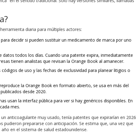
a" en el sentido tradicional. Solo hay versiones similares, llamadas
a?
erramienta diaria para múltiples actores:
a para decidir si pueden sustituir un medicamento de marca por uno
 datos todos los días. Cuando una patente expira, inmediatamente
resas tienen analistas que revisan la Orange Book al amanecer.
 códigos de uso y las fechas de exclusividad para planear litigios o
reproduce la Orange Book en formato abierto, se usa en más del
 publicados desde 2020.
 usan la interfaz pública para ver si hay genéricos disponibles. En
 cada mes.
 un anticoagulante muy usado, tenía patentes que expirarían en 2026
os pudieron prepararse con anticipación. Se estima que, una vez que
al año en el sistema de salud estadounidense.