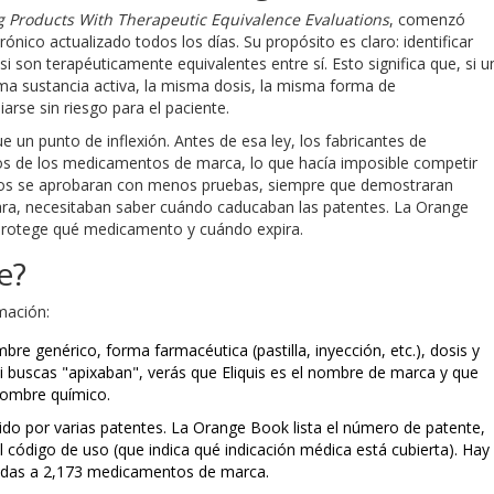
 Products With Therapeutic Equivalence Evaluations
, comenzó
ónico actualizado todos los días. Su propósito es claro: identificar
son terapéuticamente equivalentes entre sí. Esto significa que, si u
a sustancia activa, la misma dosis, la misma forma de
arse sin riesgo para el paciente.
 un punto de inflexión. Antes de esa ley, los fabricantes de
icos de los medicamentos de marca, lo que hacía imposible competir
icos se aprobaran con menos pruebas, siempre que demostraran
nara, necesitaban saber cuándo caducaban las patentes. La Orange
 protege qué medicamento y cuándo expira.
e?
mación:
e genérico, forma farmacéutica (pastilla, inyección, etc.), dosis y
 buscas "apixaban", verás que Eliquis es el nombre de marca y que
nombre químico.
o por varias patentes. La Orange Book lista el número de patente,
el código de uso (que indica qué indicación médica está cubierta). Hay
uladas a 2,173 medicamentos de marca.