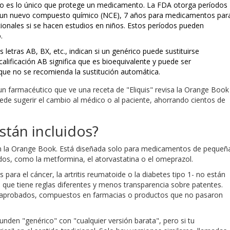
o es lo único que protege un medicamento. La FDA otorga períodos
a un nuevo compuesto químico (NCE), 7 años para medicamentos par
onales si se hacen estudios en niños. Estos períodos pueden
.
 letras AB, BX, etc., indican si un genérico puede sustituirse
lificación AB significa que es bioequivalente y puede ser
 que no se recomienda la sustitución automática.
 un farmacéutico que ve una receta de "Eliquis" revisa la Orange Book
uede sugerir el cambio al médico o al paciente, ahorrando cientos de
tán incluidos?
 la Orange Book. Está diseñada solo para medicamentos de pequeñ
dos, como la metformina, el atorvastatina o el omeprazol.
ara el cáncer, la artritis reumatoide o la diabetes tipo 1- no están
, que tiene reglas diferentes y menos transparencia sobre patentes.
aprobados, compuestos en farmacias o productos que no pasaron
nden "genérico" con "cualquier versión barata", pero si tu