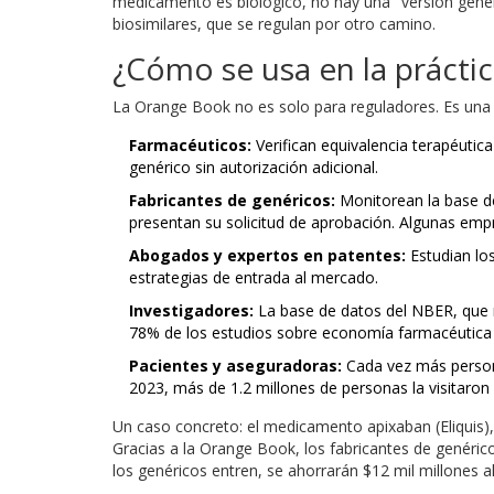
medicamento es biológico, no hay una "versión genéric
biosimilares, que se regulan por otro camino.
¿Cómo se usa en la práctic
La Orange Book no es solo para reguladores. Es una h
Farmacéuticos:
Verifican equivalencia terapéutic
genérico sin autorización adicional.
Fabricantes de genéricos:
Monitorean la base de
presentan su solicitud de aprobación. Algunas emp
Abogados y expertos en patentes:
Estudian los
estrategias de entrada al mercado.
Investigadores:
La base de datos del NBER, que 
78% de los estudios sobre economía farmacéutica
Pacientes y aseguradoras:
Cada vez más personas
2023, más de 1.2 millones de personas la visitaron
Un caso concreto: el medicamento apixaban (Eliquis),
Gracias a la Orange Book, los fabricantes de genéric
los genéricos entren, se ahorrarán $12 mil millones 