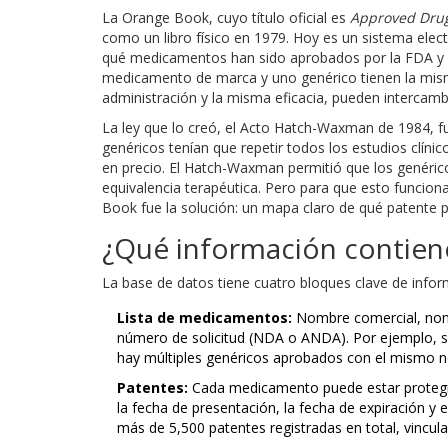
La Orange Book, cuyo título oficial es
Approved Drug
como un libro físico en 1979. Hoy es un sistema electr
qué medicamentos han sido aprobados por la FDA y si 
medicamento de marca y uno genérico tienen la mism
administración y la misma eficacia, pueden intercambi
La ley que lo creó, el Acto Hatch-Waxman de 1984, fue
genéricos tenían que repetir todos los estudios clín
en precio. El Hatch-Waxman permitió que los genér
equivalencia terapéutica. Pero para que esto funcio
Book fue la solución: un mapa claro de qué patente
¿Qué información contien
La base de datos tiene cuatro bloques clave de infor
Lista de medicamentos:
Nombre comercial, nombr
número de solicitud (NDA o ANDA). Por ejemplo, si
hay múltiples genéricos aprobados con el mismo 
Patentes:
Cada medicamento puede estar protegid
la fecha de presentación, la fecha de expiración y 
más de 5,500 patentes registradas en total, vinc