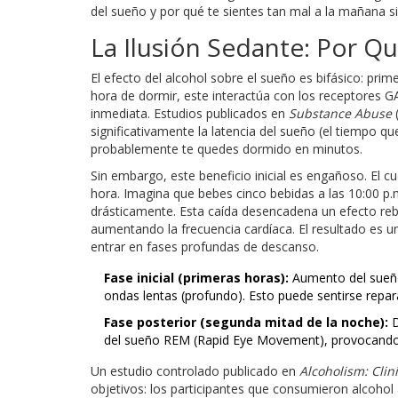
del sueño
y por qué te sientes tan mal a la mañana s
La Ilusión Sedante: Por 
El efecto del alcohol sobre el sueño es bifásico: pr
hora de dormir, este interactúa con los receptores G
inmediata. Estudios publicados en
Substance Abuse
(
significativamente la latencia del sueño (el tiempo q
probablemente te quedes dormido en minutos.
Sin embargo, este beneficio inicial es engañoso. E
hora. Imagina que bebes cinco bebidas a las 10:00 p.m
drásticamente. Esta caída desencadena un efecto rebo
aumentando la frecuencia cardíaca. El resultado es un 
entrar en fases profundas de descanso.
Fase inicial (primeras horas):
Aumento del sueño
ondas lentas (profundo). Esto puede sentirse repara
Fase posterior (segunda mitad de la noche):
D
del sueño REM (Rapid Eye Movement), provocando s
Un estudio controlado publicado en
Alcoholism: Clin
objetivos: los participantes que consumieron alcohol