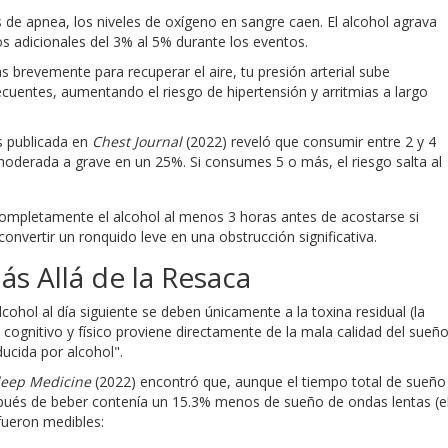
 de apnea, los niveles de oxígeno en sangre caen. El alcohol agrava
s adicionales del 3% al 5% durante los eventos.
 brevemente para recuperar el aire, tu presión arterial sube
cuentes, aumentando el riesgo de hipertensión y arritmias a largo
s publicada en
Chest Journal
(2022) reveló que consumir entre 2 y 4
moderada a grave en un 25%. Si consumes 5 o más, el riesgo salta al
ompletamente el alcohol al menos 3 horas antes de acostarse si
nvertir un ronquido leve en una obstrucción significativa.
ás Allá de la Resaca
hol al día siguiente se deben únicamente a la toxina residual (la
 cognitivo y físico proviene directamente de la mala calidad del sueño
ucida por alcohol".
Sleep Medicine
(2022) encontró que, aunque el tiempo total de sueño
spués de beber contenía un 15.3% menos de sueño de ondas lentas (e
fueron medibles: