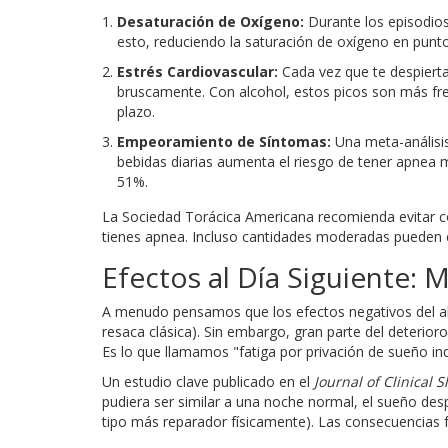
Desaturación de Oxígeno:
Durante los episodios
esto, reduciendo la saturación de oxígeno en punto
Estrés Cardiovascular:
Cada vez que te despiertas
bruscamente. Con alcohol, estos picos son más fre
plazo.
Empeoramiento de Síntomas:
Una meta-análisi
bebidas diarias aumenta el riesgo de tener apnea 
51%.
La Sociedad Torácica Americana recomienda evitar c
tienes apnea. Incluso cantidades moderadas pueden co
Efectos al Día Siguiente: M
A menudo pensamos que los efectos negativos del alco
resaca clásica). Sin embargo, gran parte del deterioro
Es lo que llamamos "fatiga por privación de sueño ind
Un estudio clave publicado en el
Journal of Clinical 
pudiera ser similar a una noche normal, el sueño de
tipo más reparador físicamente). Las consecuencias 