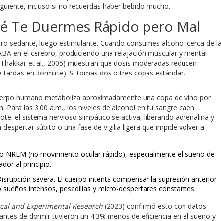
iguiente, incluso si no recuerdas haber bebido mucho.
Qué Te Duermes Rápido pero Mal
imero sedante, luego estimulante. Cuando consumes alcohol cerca de l
ABA en el cerebro, produciendo una relajación muscular y mental
Thakkar et al., 2005) muestran que dosis moderadas reducen
ue tardas en dormirte). Si tomas dos o tres copas estándar,
l cuerpo humano metaboliza aproximadamente una copa de vino por
. Para las 3:00 a.m., los niveles de alcohol en tu sangre caen
te: el sistema nervioso simpático se activa, liberando adrenalina y
despertar súbito o una fase de vigilia ligera que impide volver a
 NREM (no movimiento ocular rápido), especialmente el sueño de
dor al principio.
isrupción severa. El cuerpo intenta compensar la supresión anterior
ueños intensos, pesadillas y micro-despertares constantes.
ical and Experimental Research
(2023) confirmó esto con datos
 antes de dormir tuvieron un 4.3% menos de eficiencia en el sueño y