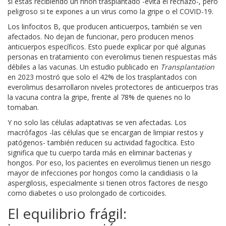
si estás recibiendo un riñón trasplantado -evita el rechazo-, pero
peligroso si te expones a un virus como la gripe o el COVID-19.
Los linfocitos B, que producen anticuerpos, también se ven
afectados. No dejan de funcionar, pero producen menos
anticuerpos específicos. Esto puede explicar por qué algunas
personas en tratamiento con everolimus tienen respuestas más
débiles a las vacunas. Un estudio publicado en
Transplantation
en 2023 mostró que solo el 42% de los trasplantados con
everolimus desarrollaron niveles protectores de anticuerpos tras
la vacuna contra la gripe, frente al 78% de quienes no lo
tomaban.
Y no solo las células adaptativas se ven afectadas. Los
macrófagos -las células que se encargan de limpiar restos y
patógenos- también reducen su actividad fagocítica. Esto
significa que tu cuerpo tarda más en eliminar bacterias y
hongos. Por eso, los pacientes en everolimus tienen un riesgo
mayor de infecciones por hongos como la candidiasis o la
aspergilosis, especialmente si tienen otros factores de riesgo
como diabetes o uso prolongado de corticoides.
El equilibrio frágil: