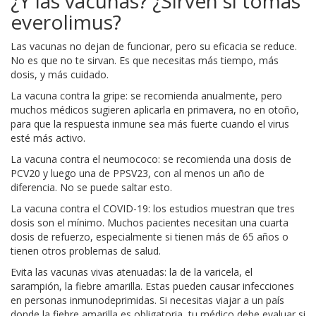
¿Y las vacunas? ¿Sirven si tomas
everolimus?
Las vacunas no dejan de funcionar, pero su eficacia se reduce.
No es que no te sirvan. Es que necesitas más tiempo, más
dosis, y más cuidado.
La vacuna contra la gripe: se recomienda anualmente, pero
muchos médicos sugieren aplicarla en primavera, no en otoño,
para que la respuesta inmune sea más fuerte cuando el virus
esté más activo.
La vacuna contra el neumococo: se recomienda una dosis de
PCV20 y luego una de PPSV23, con al menos un año de
diferencia. No se puede saltar esto.
La vacuna contra el COVID-19: los estudios muestran que tres
dosis son el mínimo. Muchos pacientes necesitan una cuarta
dosis de refuerzo, especialmente si tienen más de 65 años o
tienen otros problemas de salud.
Evita las vacunas vivas atenuadas: la de la varicela, el
sarampión, la fiebre amarilla. Estas pueden causar infecciones
en personas inmunodeprimidas. Si necesitas viajar a un país
donde la fiebre amarilla es obligatoria, tu médico debe evaluar si