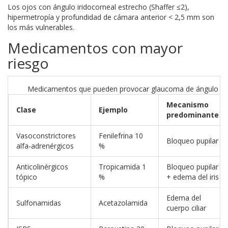
Los ojos con
ángulo iridocorneal
estrecho (Shaffer ≤2),
hipermetropía y profundidad de cámara anterior < 2,5 mm son
los más vulnerables.
Medicamentos con mayor
riesgo
Medicamentos que pueden provocar glaucoma de ángulo ce
Mecanismo
Clase
Ejemplo
predominante
Vasoconstrictores
Fenilefrina 10
Bloqueo pupilar
alfa‑adrenérgicos
%
Anticolinérgicos
Tropicamida 1
Bloqueo pupilar
tópico
%
+ edema del iris
Edema del
Sulfonamidas
Acetazolamida
cuerpo ciliar