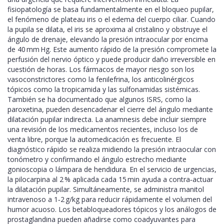
fisiopatología se basa fundamentalmente en el bloqueo pupilar,
el fenómeno de plateau iris o el edema del cuerpo ciliar. Cuando
la pupila se dilata, el iris se aproxima al cristalino y obstruye el
ángulo de drenaje, elevando la presión intraocular por encima
de 40 mm Hg. Este aumento rápido de la presión compromete la
perfusión del nervio óptico y puede producir daño irreversible en
cuestión de horas. Los fármacos de mayor riesgo son los
vasoconstrictores como la fenilefrina, los anticolinérgicos
tópicos como la tropicamida y las sulfonamidas sistémicas.
También se ha documentado que algunos ISRS, como la
paroxetina, pueden desencadenar el cierre del ángulo mediante
dilatación pupilar indirecta. La anamnesis debe incluir siempre
una revisión de los medicamentos recientes, incluso los de
venta libre, porque la automedicación es frecuente. El
diagnóstico rápido se realiza midiendo la presión intraocular con
tonómetro y confirmando el ángulo estrecho mediante
gonioscopia o lámpara de hendidura. En el servicio de urgencias,
la pilocarpina al 2 % aplicada cada 15 min ayuda a contra‑actuar
la dilatación pupilar. Simultáneamente, se administra manitol
intravenoso a 1‑2 g/kg para reducir rápidamente el volumen del
humor acuoso. Los betabloqueadores tópicos y los análogos de
prostaglandina pueden añadirse como coadyuvantes para