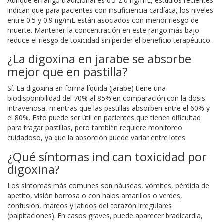
Aunque el rango tradicional es 0.5-2.0 ng/mL, estudios recientes
indican que para pacientes con insuficiencia cardíaca, los niveles
entre 0.5 y 0.9 ng/mL están asociados con menor riesgo de
muerte. Mantener la concentración en este rango más bajo
reduce el riesgo de toxicidad sin perder el beneficio terapéutico.
¿La digoxina en jarabe se absorbe
mejor que en pastilla?
Sí. La digoxina en forma líquida (jarabe) tiene una
biodisponibilidad del 70% al 85% en comparación con la dosis
intravenosa, mientras que las pastillas absorben entre el 60% y
el 80%. Esto puede ser útil en pacientes que tienen dificultad
para tragar pastillas, pero también requiere monitoreo
cuidadoso, ya que la absorción puede variar entre lotes.
¿Qué síntomas indican toxicidad por
digoxina?
Los síntomas más comunes son náuseas, vómitos, pérdida de
apetito, visión borrosa o con halos amarillos o verdes,
confusión, mareos y latidos del corazón irregulares
(palpitaciones). En casos graves, puede aparecer bradicardia,