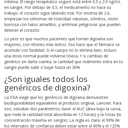
mínima. El rango terapéutico seguro está entre 0.5 y 2.0 ng/mL
en sangre. Por debajo de 0.5, el medicamento no hace su
trabajo: el corazón sigue latiendo mal. Por encima de 2.0,
empiezan los síntomas de toxicidad: náuseas, vómitos, visión
borrosa con halos amarillos, y arritmias peligrosas que pueden
detener el corazón.
Lo peor es que muchos pacientes que toman digoxina son
mayores, con riñones más lentos. Eso hace que el fármaco se
acumule con facilidad. Si el cuerpo no lo elimina bien, incluso
una dosis normal puede volverse tóxica. Y si cambias de
genérico sin darte cuenta, la cantidad que realmente entra en tu
sangre puede subir o bajar hasta un 30%.
¿Son iguales todos los
genéricos de digoxina?
La FDA exige que los genéricos de digoxina demuestren
biodisponibilidad equivalente al producto original, Lanoxin. Para
eso, estudian dos parámetros clave: el AUC (área bajo la curva,
que mide la cantidad total absorbida en 12 horas) y la Cmax (la
concentración máxima en sangre). La regla es clara: el 90% de
los intervalos de confianza deben estar entre el 80% y el 125%