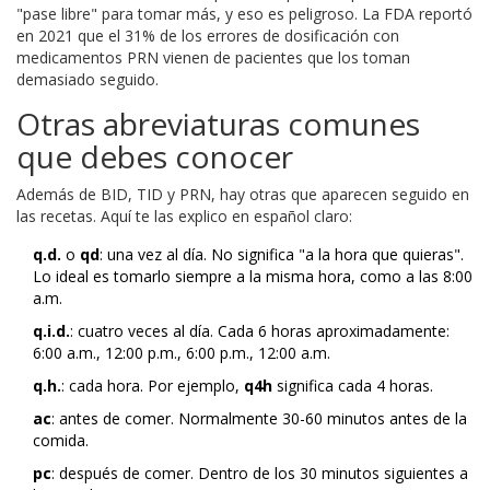
"pase libre" para tomar más, y eso es peligroso. La FDA reportó
en 2021 que el 31% de los errores de dosificación con
medicamentos PRN vienen de pacientes que los toman
demasiado seguido.
Otras abreviaturas comunes
que debes conocer
Además de BID, TID y PRN, hay otras que aparecen seguido en
las recetas. Aquí te las explico en español claro:
q.d.
o
qd
: una vez al día. No significa "a la hora que quieras".
Lo ideal es tomarlo siempre a la misma hora, como a las 8:00
a.m.
q.i.d.
: cuatro veces al día. Cada 6 horas aproximadamente:
6:00 a.m., 12:00 p.m., 6:00 p.m., 12:00 a.m.
q.h.
: cada hora. Por ejemplo,
q4h
significa cada 4 horas.
ac
: antes de comer. Normalmente 30-60 minutos antes de la
comida.
pc
: después de comer. Dentro de los 30 minutos siguientes a