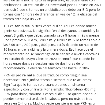
las 8:00 de la noche. Esto es importante, especialmente con
antibióticos. Un estudio de la Universidad Johns Hopkins en 2021
demostró que si tomas un antibiótico que debe ser BID pero lo
tomas con 10 horas de diferencia en vez de 12, la eficacia del
tratamiento baja un 27%.
TID es
ter in die
, o "tres veces al día". Aquí es donde mucha
gente se equivoca. No significa "en el desayuno, la comida y la
cena". Significa que debes tomarlo cada 8 horas, más o menos.
Por ejemplo: 6:00 a.m., 2:00 p.m. y 10:00 p.m. Si lo tomas solo a
las 8:00 a.m., 2:00 p.m. y 8:00 p.m., estás dejando un hueco de
10 horas entre la última y la primera dosis. Eso hace que el
medicamento no se mantenga en tu sangre a niveles efectivos.
Un estudio del Mayo Clinic en 2020 encontró que cuando las
horas entre dosis se desvían más de dos horas de lo
recomendado, la eficacia del fármaco cae hasta un 38%.
PRN es
pro re nata
, que se traduce como "según sea
necesario". No significa "tómalo siempre que te acuerdes".
Significa que lo tomas solo cuando tienes un síntoma
específico, y con un límite. Por ejemplo: "Ibuprofeno 400 mg
PRN para dolor, máximo 3 veces al día". Eso quiere decir que
puedes tomarlo si te duele la cabeza, pero no más de tres
veces en 24 horas. Muchos pacientes piensan que PRN es un