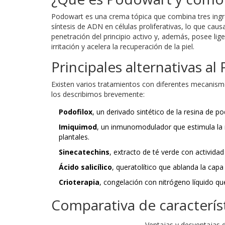
Podowart es una crema tópica que combina tres ingr
síntesis de ADN en células proliferativas, lo que causa
penetración del principio activo y, además, posee lig
irritación y acelera la recuperación de la piel.
Principales alternativas a
Existen varios tratamientos con diferentes mecanis
los describimos brevemente:
Podofilox
,
un derivado sintético de la resina de p
Imiquimod
,
un inmunomodulador que estimula la re
plantales.
Sinecatechins
,
extracto de té verde con actividad
Ácido salicílico
,
queratolítico que ablanda la capa
Crioterapia
,
congelación con nitrógeno líquido que
Comparativa de caracterís
Ventajas y desventajas d