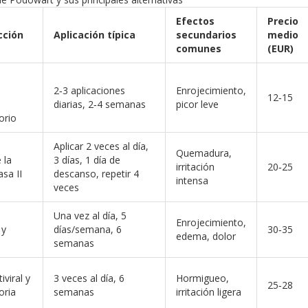
Efectos
Precio
cción
Aplicación típica
secundarios
medio
comunes
(EUR)
2‑3 aplicaciones
Enrojecimiento,
12‑15
diarias, 2‑4 semanas
picor leve
orio
Aplicar 2 veces al día,
Quemadura,
 la
3 días, 1 día de
irritación
20‑25
sa II
descanso, repetir 4
intensa
veces
Una vez al día, 5
Enrojecimiento,
 y
días/semana, 6
30‑35
edema, dolor
semanas
iviral y
3 veces al día, 6
Hormigueo,
25‑28
oria
semanas
irritación ligera