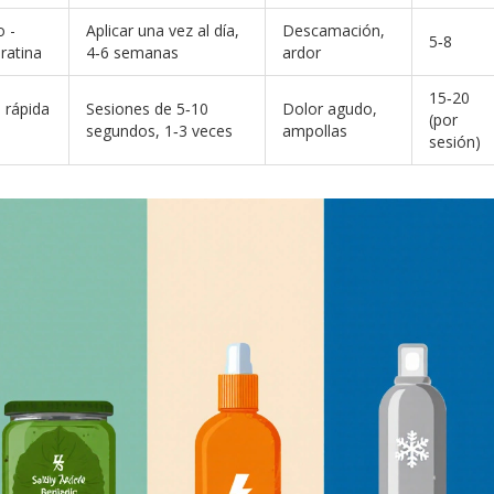
o -
Aplicar una vez al día,
Descamación,
5‑8
ratina
4‑6 semanas
ardor
15‑20
 rápida
Sesiones de 5‑10
Dolor agudo,
(por
segundos, 1‑3 veces
ampollas
sesión)