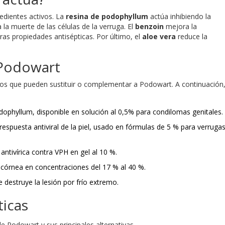
edientes activos. La
resina de podophyllum
actúa inhibiendo la
 la muerte de las células de la verruga. El
benzoin
mejora la
eras propiedades antisépticas. Por último, el
aloe vera
reduce la
l Podowart
mos que pueden sustituir o complementar a Podowart. A continuación
odophyllum, disponible en solución al 0,5%
para condilomas genitales.
spuesta antiviral de la piel
, usado en fórmulas de 5 % para verruga
 antivírica contra VPH
en gel al 10 %.
 córnea
en concentraciones del 17 % al 40 %.
 destruye la lesión por frío extremo
.
ticas
e Podowart y sus principales alternativas