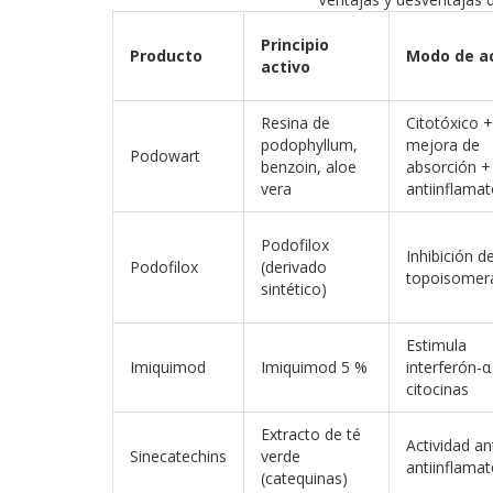
Principio
Producto
Modo de a
activo
Resina de
Citotóxico +
podophyllum,
mejora de
Podowart
benzoin, aloe
absorción +
vera
antiinflamat
Podofilox
Inhibición de
Podofilox
(derivado
topoisomera
sintético)
Estimula
Imiquimod
Imiquimod 5 %
interferón‑α
citocinas
Extracto de té
Actividad ant
Sinecatechins
verde
antiinflamat
(catequinas)