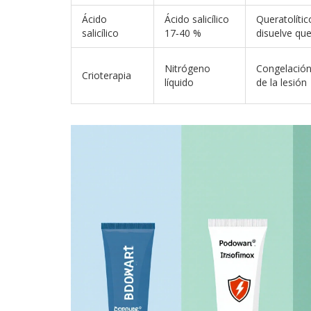
Ácido
Ácido salicílico
Queratolític
salicílico
17‑40 %
disuelve que
Nitrógeno
Congelación
Crioterapia
líquido
de la lesión