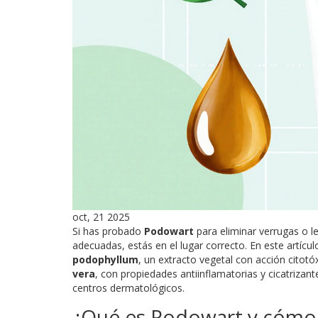
oct, 21 2025
Si has probado
Podowart
para eliminar verrugas o l
adecuadas, estás en el lugar correcto. En este artíc
podophyllum
,
un extracto vegetal con acción citotó
vera
,
con propiedades antiinflamatorias y cicatrizant
centros dermatológicos.
¿Qué es Podowart y cómo