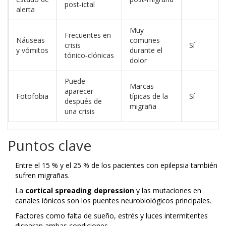
post‑ictal
alerta
Muy
Frecuentes en
Náuseas
comunes
crisis
Sí
y vómitos
durante el
tónico‑clónicas
dolor
Puede
Marcas
aparecer
Fotofobia
típicas de la
Sí
después de
migraña
una crisis
Puntos clave
Entre el 15 % y el 25 % de los pacientes con epilepsia también
sufren migrañas.
La
cortical spreading depression
y las mutaciones en
canales iónicos son los puentes neurobiológicos principales.
Factores como falta de sueño, estrés y luces intermitentes
disparan ambas condiciones.