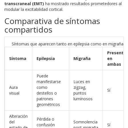
transcraneal (EMT)
ha mostrado resultados prometedores al
modular la excitabilidad cortical.
Comparativa de síntomas
compartidos
Síntomas que aparecen tanto en epilepsia como en migraña
Presente
Síntoma
Epilepsia
Migraña
en
ambas
Puede
manifestarse
Luces en
Aura
como
zigzag,
Sí
visual
destellos o
puntos
patrones
luminosos
geométricos
Alteración
Pérdida o
del
Somnolencia
confusión
Sí
estado de
post‑migraña