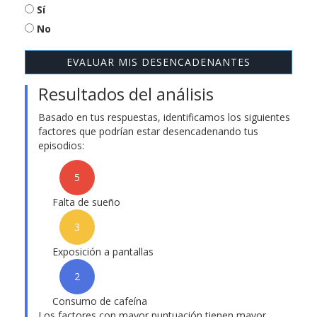
Sí
No
EVALUAR MIS DESENCADENANTES
Resultados del análisis
Basado en tus respuestas, identificamos los siguientes
factores que podrían estar desencadenando tus
episodios:
5
Falta de sueño
3
Exposición a pantallas
2
Consumo de cafeína
Los factores con mayor puntuación tienen mayor